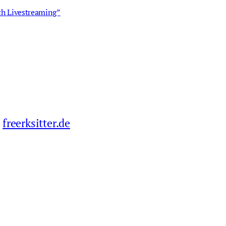
th Livestreaming”
freerksitter.de