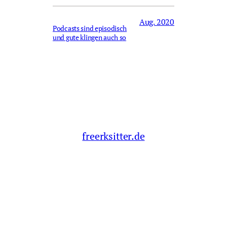
Aug. 2020
Podcasts sind episodisch
und gute klingen auch so
freerksitter.de