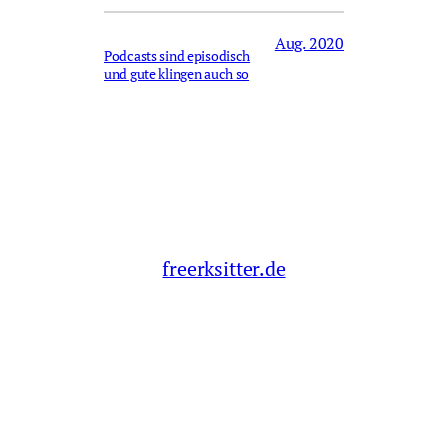
Aug. 2020
Podcasts sind episodisch
und gute klingen auch so
freerksitter.de