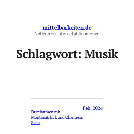
Zum
Inhalt
springen
mittelbarkeiten.de
Notizen zu Internetphänomenen
Schlagwort:
Musik
Feb. 2024
Durchatmen mit
MontanaBlack und Chantress
Seba