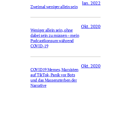
Jan. 2022
Zweimal weniger allein sein
Okt. 2020
Weniger allein sein, ohne
dabei sein zu müssen – mein
Podcastkonsum während
COVID-19
Okt. 2020
COVID19 Memes, Marxisten
auf TikTok, Panik vor Bots
und das Massensterben der
Narrative