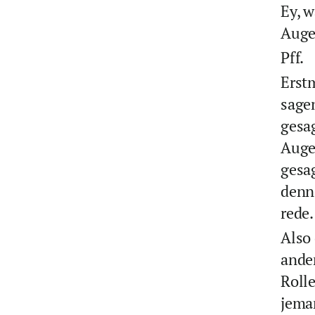
Ey, w
Augen
Pff.
Erst
sagen
gesa
Augen
gesa
denn 
rede.
Also 
ander
Rolle
jeman