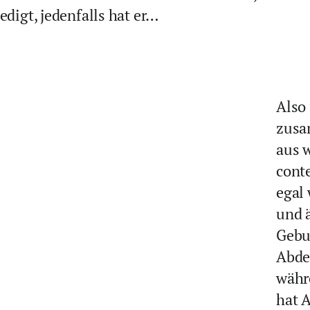
edigt, jedenfalls hat er…
Also
zusa
aus 
conte
egal 
und 
Gebu
Abde
währ
hat A