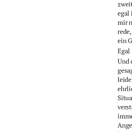
zweit
egal
mir n
rede,
ein G
Egal 
Und 
gesag
leide
ehrli
Situa
verst
immer
Ange