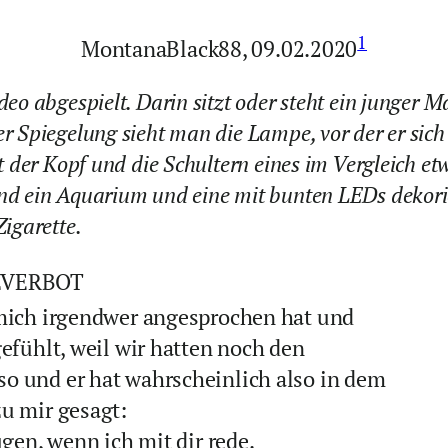
1
MontanaBlack88, 09.02.2020
eo abgespielt. Darin sitzt oder steht ein junger 
 Spiegelung sieht man die Lampe, vor der er sich 
t der Kopf und die Schultern eines im Vergleich e
nd ein Aquarium und eine mit bunten LEDs dekori
igarette.
ZVERBOT
 mich irgendwer angesprochen hat und
efühlt, weil wir hatten noch den
o und er hat wahrscheinlich also in dem
u mir gesagt:
ugen, wenn ich mit dir rede.