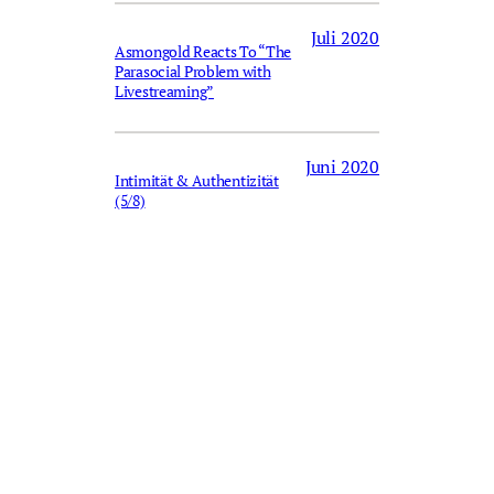
Juli 2020
Asmongold Reacts To “The
Parasocial Problem with
Livestreaming”
Juni 2020
Intimität & Authentizität
(5/8)
freerksitter.de