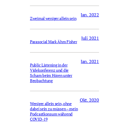
Jan. 2022
Zweimal weniger allein sein
Juli 2021
Parasocial Mark Ähm Fisher
Jan. 2021
Public Listening in der
Videkonferenz und die
Scham beim Hören unter
Beobachtung
Okt. 2020
Weniger allein sein, ohne
dabei sein zu müssen – mein
Podcastkonsum während
COVID-19