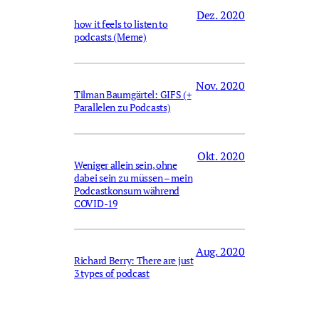
Dez. 2020
how it feels to listen to
podcasts (Meme)
Nov. 2020
Tilman Baumgärtel: GIFS (+
Parallelen zu Podcasts)
Okt. 2020
Weniger allein sein, ohne
dabei sein zu müssen – mein
Podcastkonsum während
COVID-19
Aug. 2020
Richard Berry: There are just
3 types of podcast